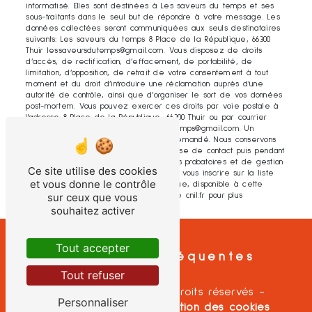
informatisé. Elles sont destinées à Les saveurs du temps et ses
sous-traitants dans le seul but de répondre à votre message. Les
données collectées seront communiquées aux seuls destinataires
suivants: Les saveurs du temps 8 Place de la République, 66300
Thuir lessaveursdutemps@gmail.com. Vous disposez de droits
d’accès, de rectification, d’effacement, de portabilité, de
limitation, d’opposition, de retrait de votre consentement à tout
moment et du droit d’introduire une réclamation auprès d’une
autorité de contrôle, ainsi que d’organiser le sort de vos données
post-mortem. Vous pouvez exercer ces droits par voie postale à
l'adresse 8 Place de la République, 66300 Thuir ou par courrier
électronique à l'adresse lessaveursdutemps@gmail.com. Un
justificatif d'identité pourra vous être demandé. Nous conservons
vos données pendant la période de prise de contact puis pendant
la durée de prescription légale aux fins probatoires et de gestion
Ce site utilise des cookies
des contentieux. Vous avez le droit de vous inscrire sur la liste
et vous donne le contrôle
d'opposition au démarchage téléphonique, disponible à cette
sur ceux que vous
adresse:
Bloctel.gouv.fr
. Consultez le site cnil.fr pour plus
d’informations sur vos droits.
souhaitez activer
Tout accepter
Recherches fréquentes
Tout refuser
©
Vistalid
- 2026 - Tous droits réservés -
Personnaliser
Mentions légales
-
Gestion des cookies