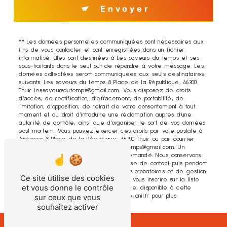
Envoyer
** Les données personnelles communiquées sont nécessaires aux
fins de vous contacter et sont enregistrées dans un fichier
informatisé. Elles sont destinées à Les saveurs du temps et ses
sous-traitants dans le seul but de répondre à votre message. Les
données collectées seront communiquées aux seuls destinataires
suivants: Les saveurs du temps 8 Place de la République, 66300
Thuir lessaveursdutemps@gmail.com. Vous disposez de droits
d’accès, de rectification, d’effacement, de portabilité, de
limitation, d’opposition, de retrait de votre consentement à tout
moment et du droit d’introduire une réclamation auprès d’une
autorité de contrôle, ainsi que d’organiser le sort de vos données
post-mortem. Vous pouvez exercer ces droits par voie postale à
l'adresse 8 Place de la République, 66300 Thuir ou par courrier
électronique à l'adresse lessaveursdutemps@gmail.com. Un
justificatif d'identité pourra vous être demandé. Nous conservons
vos données pendant la période de prise de contact puis pendant
la durée de prescription légale aux fins probatoires et de gestion
Ce site utilise des cookies
des contentieux. Vous avez le droit de vous inscrire sur la liste
et vous donne le contrôle
d'opposition au démarchage téléphonique, disponible à cette
sur ceux que vous
adresse:
Bloctel.gouv.fr
. Consultez le site cnil.fr pour plus
d’informations sur vos droits.
souhaitez activer