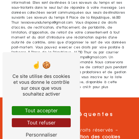
informatisé. Elles sont destinées à Les saveurs du temps et ses
sous-traitants dans le seul but de répondre à votre message. Les
données collectées seront communiquées aux seuls destinataires
suivants: Les saveurs du temps 8 Place de la République, 66300
Thuir lessaveursdutemps@gmail.com. Vous disposez de droits
d’accès, de rectification, d’effacement, de portabilité, de
limitation, d’opposition, de retrait de votre consentement à tout
moment et du droit d’introduire une réclamation auprès d’une
autorité de contrôle, ainsi que d’organiser le sort de vos données
post-mortem. Vous pouvez exercer ces droits par voie postale à
l'adresse 8 Place de la République, 66300 Thuir ou par courrier
électronique à l'adresse lessaveursdutemps@gmail.com. Un
justificatif d'identité pourra vous être demandé. Nous conservons
vos données pendant la période de prise de contact puis pendant
la durée de prescription légale aux fins probatoires et de gestion
Ce site utilise des cookies
des contentieux. Vous avez le droit de vous inscrire sur la liste
et vous donne le contrôle
d'opposition au démarchage téléphonique, disponible à cette
sur ceux que vous
adresse:
Bloctel.gouv.fr
. Consultez le site cnil.fr pour plus
d’informations sur vos droits.
souhaitez activer
Tout accepter
Recherches fréquentes
Tout refuser
©
Vistalid
- 2026 - Tous droits réservés -
Personnaliser
Mentions légales
-
Gestion des cookies