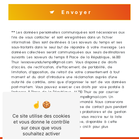
Envoyer
** Les données personnelles communiquées sont nécessaires aux
fins de vous contacter et sont enregistrées dans un fichier
informatisé. Elles sont destinées à Les saveurs du temps et ses
sous-traitants dans le seul but de répondre à votre message. Les
données collectées seront communiquées aux seuls destinataires
suivants: Les saveurs du temps 8 Place de la République, 66300
Thuir lessaveursdutemps@gmail.com. Vous disposez de droits
d’accès, de rectification, d’effacement, de portabilité, de
limitation, d’opposition, de retrait de votre consentement à tout
moment et du droit d’introduire une réclamation auprès d’une
autorité de contrôle, ainsi que d’organiser le sort de vos données
post-mortem. Vous pouvez exercer ces droits par voie postale à
l'adresse 8 Place de la République, 66300 Thuir ou par courrier
électronique à l'adresse lessaveursdutemps@gmail.com. Un
justificatif d'identité pourra vous être demandé. Nous conservons
vos données pendant la période de prise de contact puis pendant
la durée de prescription légale aux fins probatoires et de gestion
Ce site utilise des cookies
des contentieux. Vous avez le droit de vous inscrire sur la liste
et vous donne le contrôle
d'opposition au démarchage téléphonique, disponible à cette
sur ceux que vous
adresse:
Bloctel.gouv.fr
. Consultez le site cnil.fr pour plus
d’informations sur vos droits.
souhaitez activer