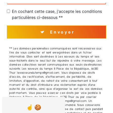
En cochant cette case, j'accepte les conditions
particulières ci-dessous **
Envoyer
** Les données personnelles communiquées sont nécessaires aux
fins de vous contacter et sont enregistrées dans un fichier
informatisé. Elles sont destinées à Les saveurs du temps et ses
sous-traitants dans le seul but de répondre à votre message. Les
données collectées seront communiquées aux seuls destinataires
suivants: Les saveurs du temps 8 Place de la République, 66300
Thuir lessaveursdutemps@gmail.com. Vous disposez de droits
d’accès, de rectification, d’effacement, de portabilité, de
limitation, d’opposition, de retrait de votre consentement à tout
moment et du droit d’introduire une réclamation auprès d’une
autorité de contrôle, ainsi que d’organiser le sort de vos données
post-mortem. Vous pouvez exercer ces droits par voie postale à
l'adresse 8 Place de la République, 66300 Thuir ou par courrier
électronique à l'adresse lessaveursdutemps@gmail.com. Un
justificatif d'identité pourra vous être demandé. Nous conservons
vos données pendant la période de prise de contact puis pendant